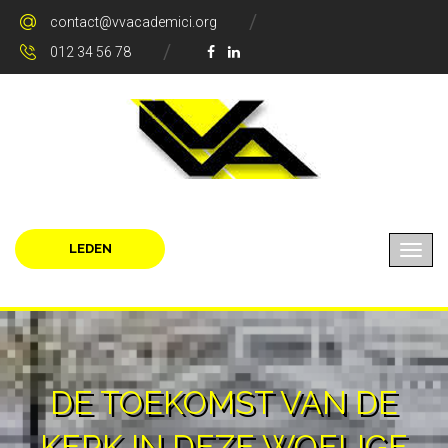
contact@vvacademici.org
012 34 56 78
LEDEN
DE TOEKOMST VAN DE
KERK IN DEZE WOELIGE