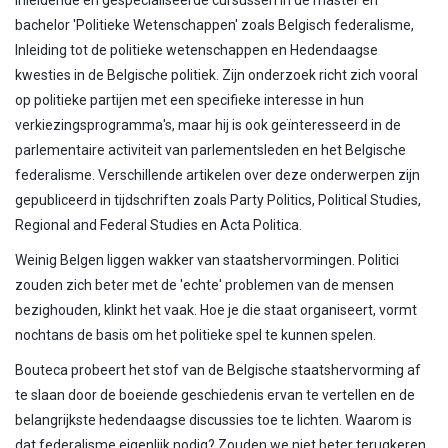
inleidende en gespecialiseerde cursussen in de master en
bachelor 'Politieke Wetenschappen' zoals Belgisch federalisme,
Inleiding tot de politieke wetenschappen en Hedendaagse
kwesties in de Belgische politiek. Zijn onderzoek richt zich vooral
op politieke partijen met een specifieke interesse in hun
verkiezingsprogramma's, maar hij is ook geïnteresseerd in de
parlementaire activiteit van parlementsleden en het Belgische
federalisme. Verschillende artikelen over deze onderwerpen zijn
gepubliceerd in tijdschriften zoals Party Politics, Political Studies,
Regional and Federal Studies en Acta Politica.
Weinig Belgen liggen wakker van staatshervormingen. Politici
zouden zich beter met de 'echte' problemen van de mensen
bezighouden, klinkt het vaak. Hoe je die staat organiseert, vormt
nochtans de basis om het politieke spel te kunnen spelen.
Bouteca probeert het stof van de Belgische staatshervorming af
te slaan door de boeiende geschiedenis ervan te vertellen en de
belangrijkste hedendaagse discussies toe te lichten. Waarom is
dat federalisme eigenlijk nodig? Zouden we niet beter terugkeren