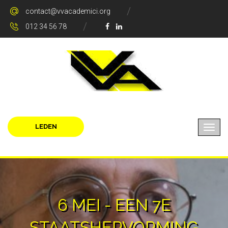
contact@vvacademici.org
012 34 56 78
LEDEN
6 MEI - EEN 7E
STAATSHERVORMING