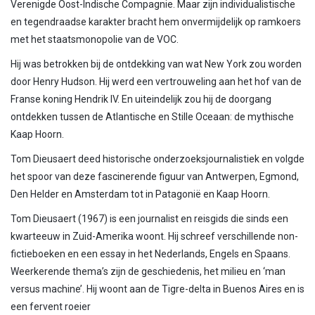
Verenigde Oost-Indische Compagnie. Maar zijn individualistische
en tegendraadse karakter bracht hem onvermijdelijk op ramkoers
met het staatsmonopolie van de VOC.
Hij was betrokken bij de ontdekking van wat New York zou worden
door Henry Hudson. Hij werd een vertrouweling aan het hof van de
Franse koning Hendrik IV. En uiteindelijk zou hij de doorgang
ontdekken tussen de Atlantische en Stille Oceaan: de mythische
Kaap Hoorn.
Tom Dieusaert deed historische onderzoeksjournalistiek en volgde
het spoor van deze fascinerende figuur van Antwerpen, Egmond,
Den Helder en Amsterdam tot in Patagonië en Kaap Hoorn.
Tom Dieusaert (1967) is een journalist en reisgids die sinds een
kwarteeuw in Zuid-Amerika woont. Hij schreef verschillende non-
fictieboeken en een essay in het Nederlands, Engels en Spaans.
Weerkerende thema’s zijn de geschiedenis, het milieu en ‘man
versus machine’. Hij woont aan de Tigre-delta in Buenos Aires en is
een fervent roeier