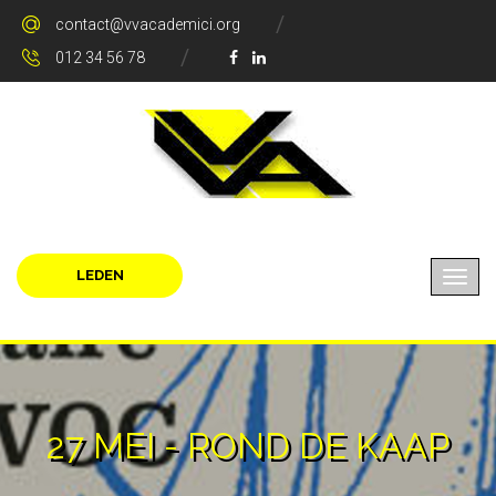
contact@vvacademici.org
012 34 56 78
LEDEN
27 MEI - ROND DE KAAP