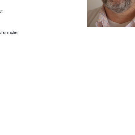
t.
sformulier.