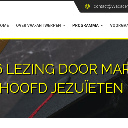
contact@vvacadem
HOME
OVER VVA-ANTWERPEN
PROGRAMMA
VOORGAA
6 LEZING DOOR MA
 HOOFD JEZUÏETEN